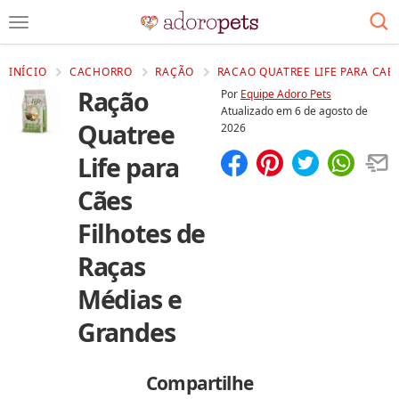
INÍCIO
CACHORRO
RAÇÃO
RACAO QUATREE LIFE PARA CAE
Ração
Por
Equipe Adoro Pets
Atualizado em
6 de agosto de
Quatree
2026
Life para
Compartilhar
Salvar
Cães
Filhotes de
Raças
Médias e
Grandes
Compartilhe