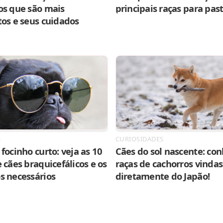
os que são mais
principais raças para pas
tos e seus cuidados
S
CURIOSIDADES
focinho curto: veja as 10
Cães do sol nascente: con
 cães braquicefálicos e os
raças de cachorros vindas
s necessários
diretamente do Japão!