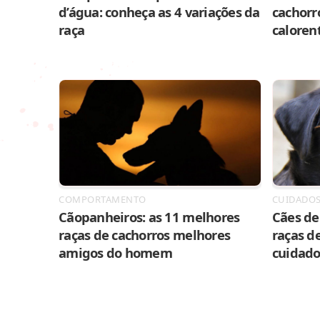
d’água: conheça as 4 variações da
cachorr
raça
caloren
COMPORTAMENTO
CUIDADO
Cãopanheiros: as 11 melhores
Cães de 
raças de cachorros melhores
raças de
amigos do homem
cuidado