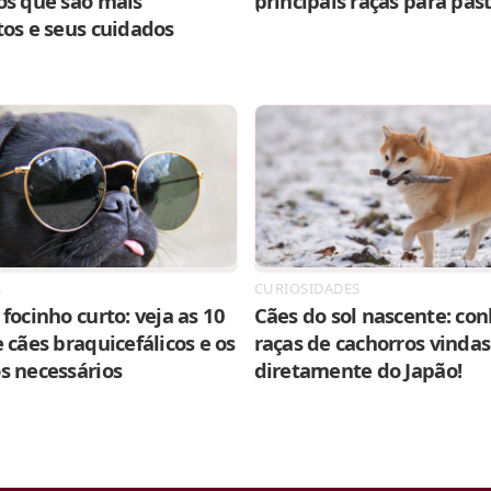
os que são mais
principais raças para pas
tos e seus cuidados
S
CURIOSIDADES
focinho curto: veja as 10
Cães do sol nascente: con
 cães braquicefálicos e os
raças de cachorros vindas
s necessários
diretamente do Japão!