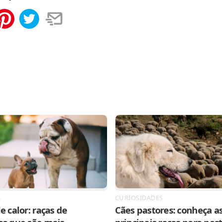
tilhar
Salvar
S
CURIOSIDADES
e calor: raças de
Cães pastores: conheça as