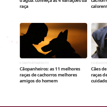
d’água: conheça as 4 variações da
cachorr
raça
caloren
COMPORTAMENTO
CUIDADO
Cãopanheiros: as 11 melhores
Cães de 
raças de cachorros melhores
raças de
amigos do homem
cuidado