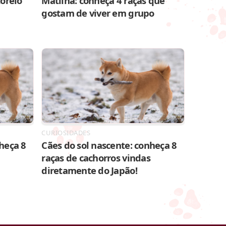
toreio
Matilha: conheça 4 raças que
gostam de viver em grupo
CURIOSIDADES
heça 8
Cães do sol nascente: conheça 8
raças de cachorros vindas
diretamente do Japão!