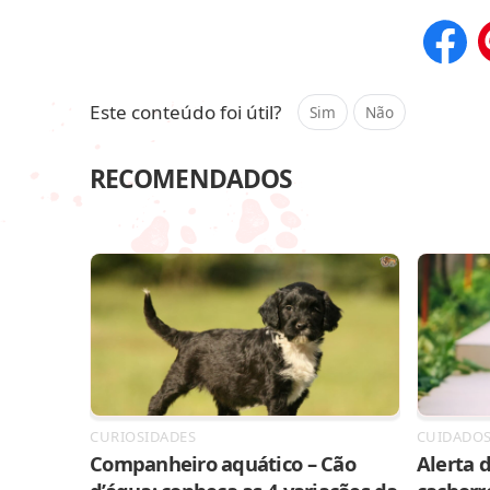
Compar
Este conteúdo foi útil?
Sim
Não
RECOMENDADOS
CURIOSIDADES
CUIDADO
Companheiro aquático – Cão
Alerta d