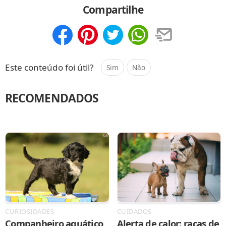
Compartilhe
Compartilhar
Salvar
Este conteúdo foi útil?
Sim
Não
RECOMENDADOS
CURIOSIDADES
CUIDADOS
Companheiro aquático
Alerta de calor: raças de