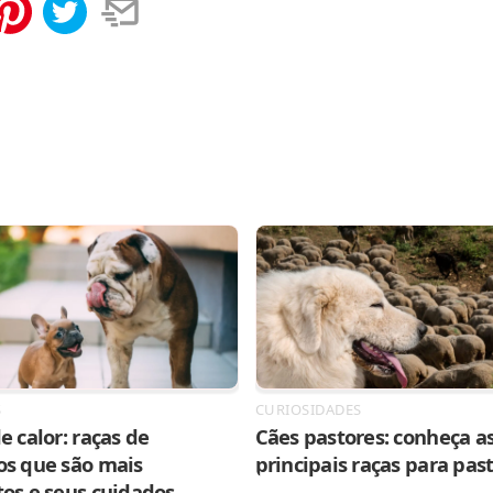
tilhar
Salvar
S
CURIOSIDADES
e calor: raças de
Cães pastores: conheça as
os que são mais
principais raças para pas
tos e seus cuidados