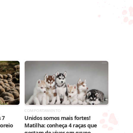
COMPORTAMENTO
 7
Unidos somos mais fortes!
toreio
Matilha: conheça 4 raças que
gostam de viver em grupo