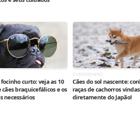
S
CURIOSIDADES
focinho curto: veja as 10
Cães do sol nascente: con
 cães braquicefálicos e os
raças de cachorros vindas
s necessários
diretamente do Japão!