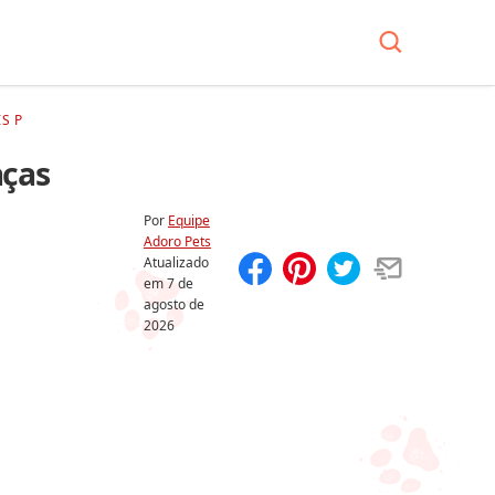
S P
aças
Por
Equipe
Adoro Pets
Atualizado
em
7 de
Compartilhar
Salvar
agosto de
2026