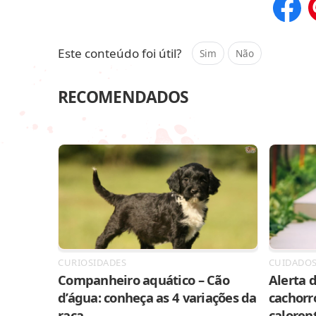
Compar
Este conteúdo foi útil?
Sim
Não
RECOMENDADOS
CURIOSIDADES
CUIDADO
Companheiro aquático – Cão
Alerta d
d’água: conheça as 4 variações da
cachorr
raça
caloren