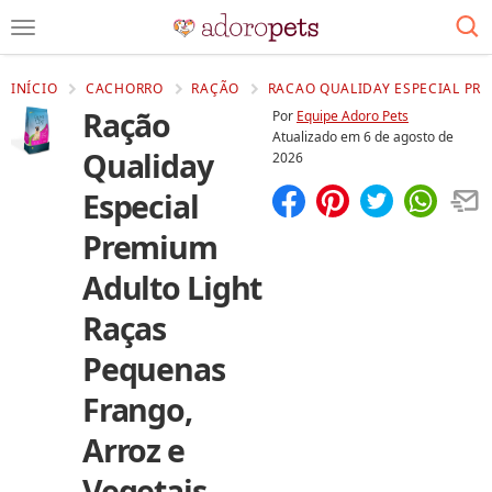
INÍCIO
CACHORRO
RAÇÃO
RACAO QUALIDAY ESPECIAL PR
Ração
Por
Equipe Adoro Pets
Atualizado em
6 de agosto de
Qualiday
2026
Especial
Compartilhar
Salvar
Premium
Adulto Light
Raças
Pequenas
Frango,
Arroz e
Vegetais