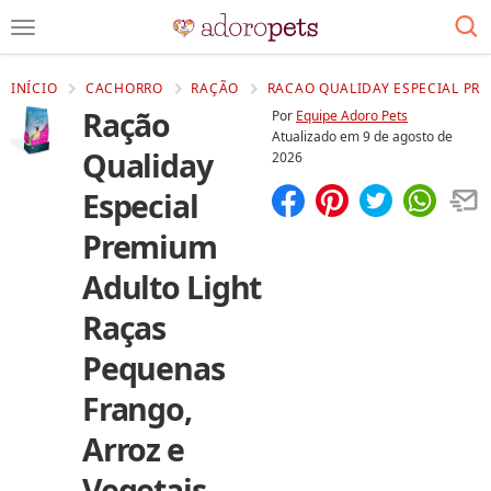
INÍCIO
CACHORRO
RAÇÃO
RACAO QUALIDAY ESPECIAL PRE
Ração
Por
Equipe Adoro Pets
Atualizado em
9 de agosto de
Qualiday
2026
Especial
Compartilhar
Salvar
Premium
Adulto Light
Raças
Pequenas
Frango,
Arroz e
Vegetais