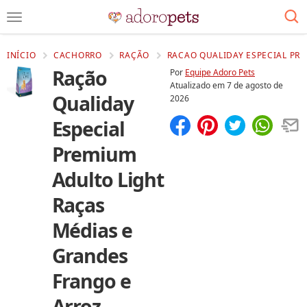
INÍCIO
CACHORRO
RAÇÃO
RACAO QUALIDAY ESPECIAL PR
Ração
Por
Equipe Adoro Pets
Atualizado em
7 de agosto de
Qualiday
2026
Especial
Compartilhar
Salvar
Premium
Adulto Light
Raças
Médias e
Grandes
Frango e
Arroz