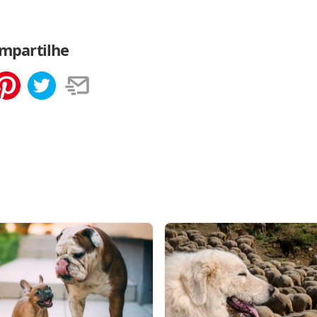
mpartilhe
tilhar
Salvar