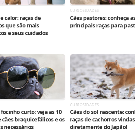
S
CURIOSIDADES
e calor: raças de
Cães pastores: conheça as
os que são mais
principais raças para pas
tos e seus cuidados
S
CURIOSIDADES
focinho curto: veja as 10
Cães do sol nascente: con
 cães braquicefálicos e os
raças de cachorros vindas
s necessários
diretamente do Japão!