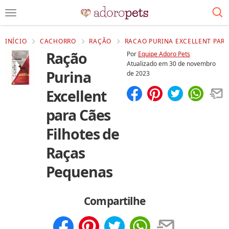
INÍCIO
CACHORRO
RAÇÃO
RACAO PURINA EXCELLENT PARA
Ração
Por
Equipe Adoro Pets
Atualizado em
30 de novembro
Purina
de 2023
Excellent
Compartilhar
Salvar
para Cães
Filhotes de
Raças
Pequenas
Compartilhe