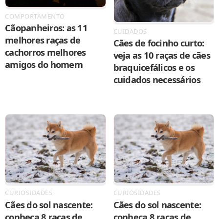
COMPORTAMENTO
Cãopanheiros: as 11
CUIDADOS
melhores raças de
Cães de focinho curto:
cachorros melhores
veja as 10 raças de cães
amigos do homem
braquicefálicos e os
cuidados necessários
CURIOSIDADES
CURIOSIDADES
Cães do sol nascente:
Cães do sol nascente:
conheça 8 raças de
conheça 8 raças de