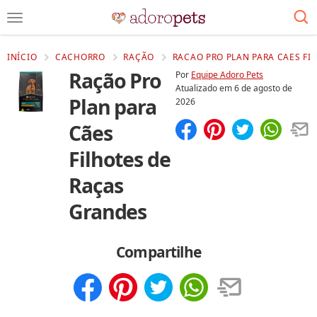
INÍCIO
CACHORRO
RAÇÃO
RACAO PRO PLAN PARA CAES FI
Ração Pro
Por
Equipe Adoro Pets
Atualizado em
6 de agosto de
Plan para
2026
Cães
Compartilhar
Salvar
Filhotes de
Raças
Grandes
Compartilhe
Compartilhar
Salvar