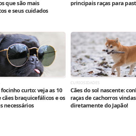
os que são mais
principais raças para pas
tos e seus cuidados
S
CURIOSIDADES
focinho curto: veja as 10
Cães do sol nascente: con
 cães braquicefálicos e os
raças de cachorros vindas
s necessários
diretamente do Japão!