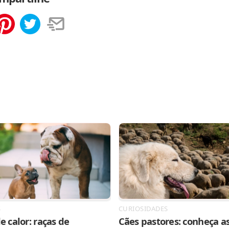
tilhar
Salvar
S
CURIOSIDADES
e calor: raças de
Cães pastores: conheça as