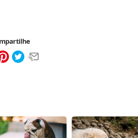
mpartilhe
tilhar
Salvar