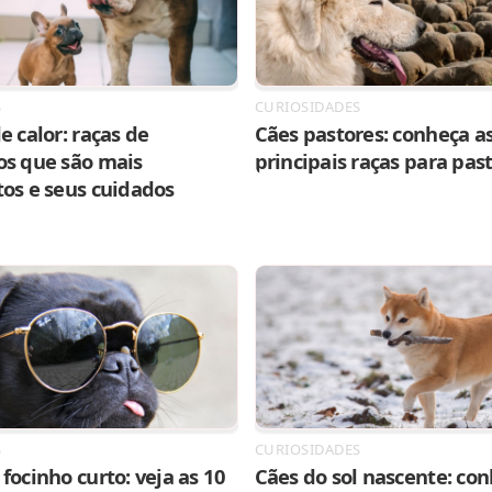
S
CURIOSIDADES
e calor: raças de
Cães pastores: conheça as
os que são mais
principais raças para pas
tos e seus cuidados
S
CURIOSIDADES
focinho curto: veja as 10
Cães do sol nascente: con