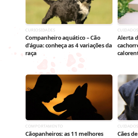
CURIOSIDADES
CUIDADO
Companheiro aquático – Cão
Alerta d
d’água: conheça as 4 variações da
cachorr
raça
caloren
COMPORTAMENTO
CUIDADO
Cãopanheiros: as 11 melhores
Cães de 