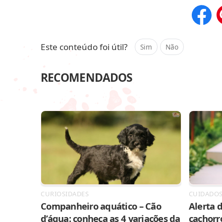
Compar
Este conteúdo foi útil?
Sim
Não
RECOMENDADOS
CURIOSIDADES
CUIDADO
Companheiro aquático – Cão
Alerta d
d’água: conheça as 4 variações da
cachorr