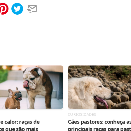
tilhar
Salvar
S
CURIOSIDADES
e calor: raças de
Cães pastores: conheça as
os que são mais
principais raças para pas