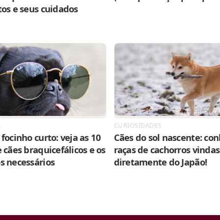
tos e seus cuidados
S
CURIOSIDADES
focinho curto: veja as 10
Cães do sol nascente: con
 cães braquicefálicos e os
raças de cachorros vindas
s necessários
diretamente do Japão!