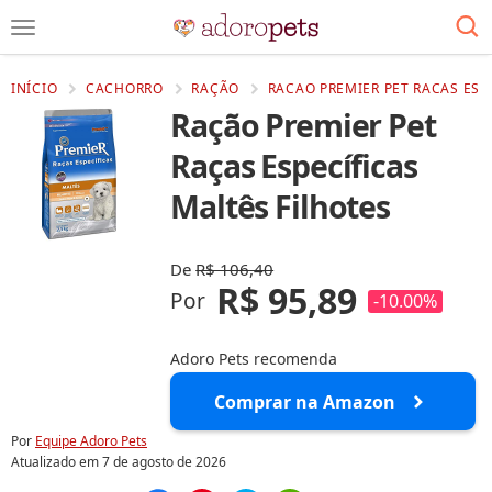
INÍCIO
CACHORRO
RAÇÃO
RACAO PREMIER PET RACAS ESP
Ração Premier Pet
Raças Específicas
Maltês Filhotes
De
R$ 106,40
R$ 95,89
Por
-10.00%
Adoro Pets recomenda
Comprar na Amazon
Por
Equipe Adoro Pets
Atualizado em
7 de agosto de 2026