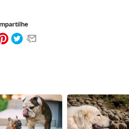
mpartilhe
tilhar
Salvar