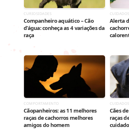
CURIOSIDADES
CUIDADO
Companheiro aquático – Cão
Alerta d
d’água: conheça as 4 variações da
cachorr
raça
caloren
COMPORTAMENTO
CUIDADO
Cãopanheiros: as 11 melhores
Cães de 
raças de cachorros melhores
raças de
amigos do homem
cuidado