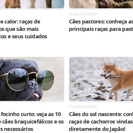
S
CURIOSIDADES
e calor: raças de
Cães pastores: conheça as
os que são mais
principais raças para pas
tos e seus cuidados
S
CURIOSIDADES
focinho curto: veja as 10
Cães do sol nascente: con
 cães braquicefálicos e os
raças de cachorros vindas
s necessários
diretamente do Japão!