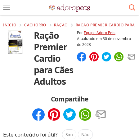
INÍCIO
CACHORRO
RAÇÃO
RACAO PREMIER CARDIO PARA C
Ração
Por
Equipe Adoro Pets
Atualizado em
30 de novembro
Premier
de 2023
Cardio
Compartilhar
Salvar
para Cães
Adultos
Compartilhe
Compartilhar
Salvar
Este conteúdo foi útil?
Sim
Não