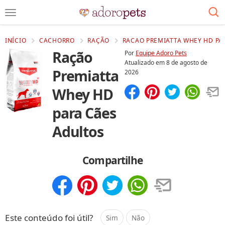
INÍCIO
CACHORRO
RAÇÃO
RACAO PREMIATTA WHEY HD PA
Ração
Por
Equipe Adoro Pets
Atualizado em
8 de agosto de
Premiatta
2026
Whey HD
Compartilhar
Salvar
para Cães
Adultos
Compartilhe
Compartilhar
Salvar
Este conteúdo foi útil?
Sim
Não