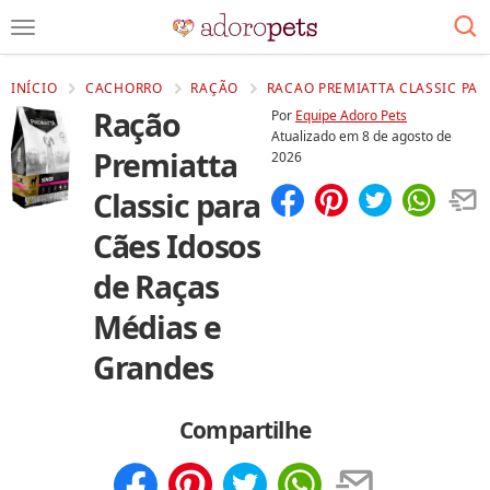
INÍCIO
CACHORRO
RAÇÃO
RACAO PREMIATTA CLASSIC PAR
Ração
Por
Equipe Adoro Pets
Atualizado em
8 de agosto de
Premiatta
2026
Classic para
Compartilhar
Salvar
Cães Idosos
de Raças
Médias e
Grandes
Compartilhe