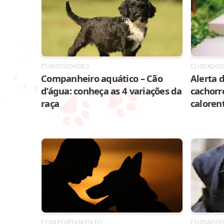
CURIOSIDADES
CUIDADO
Companheiro aquático – Cão
Alerta d
d’água: conheça as 4 variações da
cachorr
raça
caloren
COMPORTAMENTO
CUIDADO