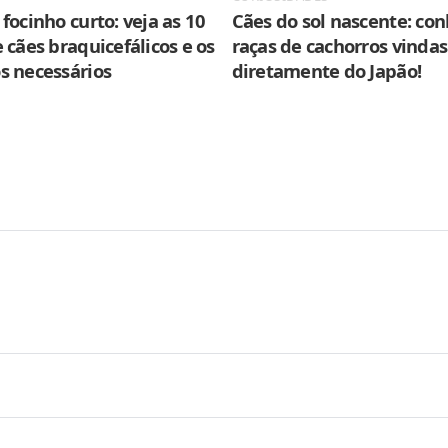
focinho curto: veja as 10
Cães do sol nascente: con
 cães braquicefálicos e os
raças de cachorros vindas
s necessários
diretamente do Japão!