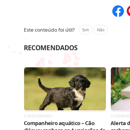
Compar
Este conteúdo foi útil?
Sim
Não
RECOMENDADOS
CURIOSIDADES
CUIDADO
Companheiro aquático – Cão
Alerta d