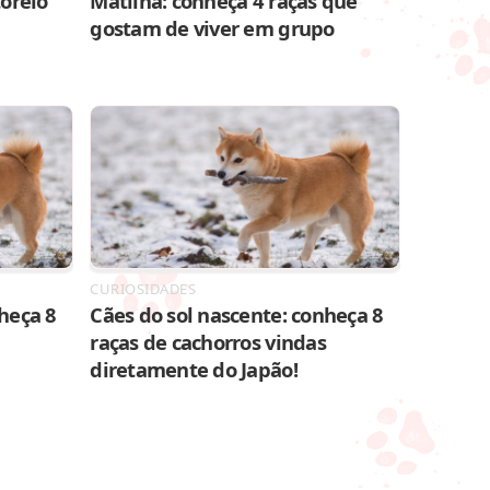
toreio
Matilha: conheça 4 raças que
gostam de viver em grupo
CURIOSIDADES
heça 8
Cães do sol nascente: conheça 8
raças de cachorros vindas
diretamente do Japão!