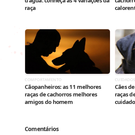
d’água: conheça as 4 variações da
cachorr
raça
caloren
COMPORTAMENTO
CUIDADO
Cãopanheiros: as 11 melhores
Cães de 
raças de cachorros melhores
raças de
amigos do homem
cuidado
Comentários