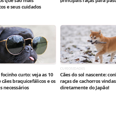
os que são mais
principais raças para pas
tos e seus cuidados
S
CURIOSIDADES
focinho curto: veja as 10
Cães do sol nascente: con
 cães braquicefálicos e os
raças de cachorros vindas
s necessários
diretamente do Japão!