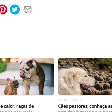
tilhar
Salvar
S
CURIOSIDADES
e calor: raças de
Cães pastores: conheça as