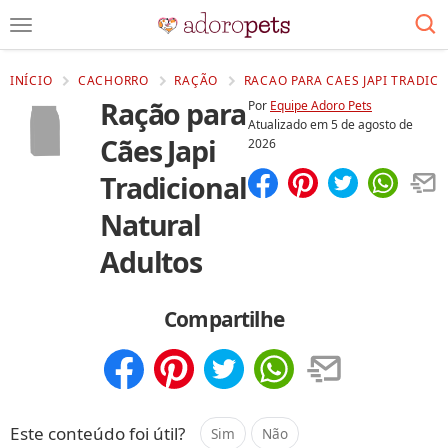
INÍCIO
CACHORRO
RAÇÃO
RACAO PARA CAES JAPI TRADIC
Ração para
Por
Equipe Adoro Pets
Atualizado em
5 de agosto de
Cães Japi
2026
Tradicional
Compartilhar
Salvar
Natural
Adultos
Compartilhe
Compartilhar
Salvar
Este conteúdo foi útil?
Sim
Não