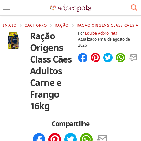
INÍCIO
CACHORRO
RAÇÃO
RACAO ORIGENS CLASS CAES A
Ração
Por
Equipe Adoro Pets
Atualizado em
8 de agosto de
Origens
2026
Class Cães
Compartilhar
Salvar
Adultos
Carne e
Frango
16kg
Compartilhe