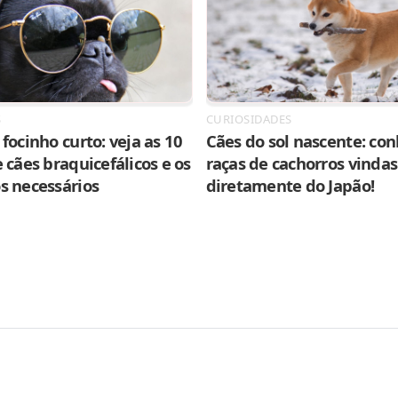
S
CURIOSIDADES
focinho curto: veja as 10
Cães do sol nascente: con
 cães braquicefálicos e os
raças de cachorros vindas
s necessários
diretamente do Japão!