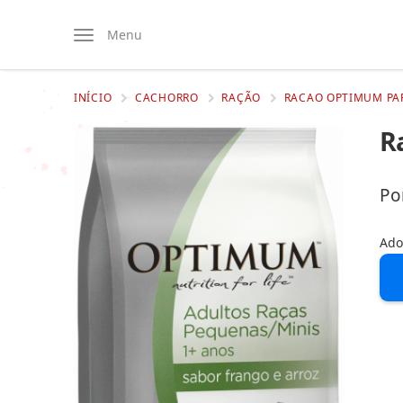
Menu
INÍCIO
CACHORRO
RAÇÃO
RACAO OPTIMUM PAR
R
Po
Ado