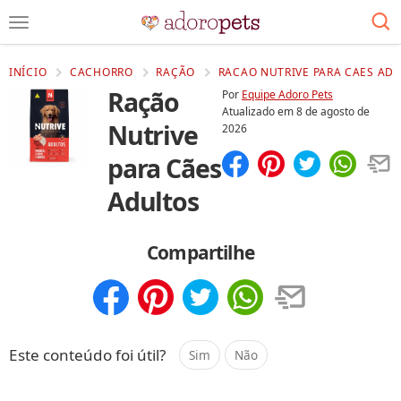
INÍCIO
CACHORRO
RAÇÃO
RACAO NUTRIVE PARA CAES ADU
Ração
Por
Equipe Adoro Pets
Atualizado em
8 de agosto de
Nutrive
2026
para Cães
Compartilhar
Salvar
Adultos
Compartilhe
Compartilhar
Salvar
Este conteúdo foi útil?
Sim
Não