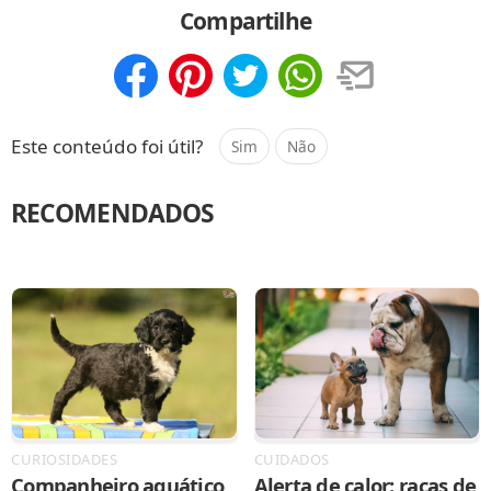
Compartilhe
Compartilhar
Salvar
Este conteúdo foi útil?
Sim
Não
RECOMENDADOS
CURIOSIDADES
CUIDADOS
Companheiro aquático
Alerta de calor: raças de