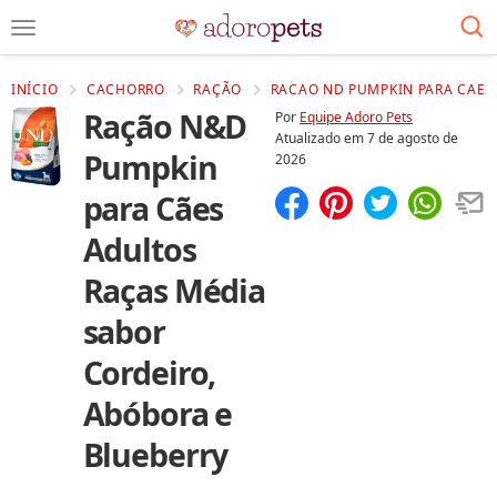
INÍCIO
CACHORRO
RAÇÃO
RACAO ND PUMPKIN PARA CAES
Ração N&D
Por
Equipe Adoro Pets
Atualizado em
7 de agosto de
Pumpkin
2026
para Cães
Compartilhar
Salvar
Adultos
Raças Média
sabor
Cordeiro,
Abóbora e
Blueberry