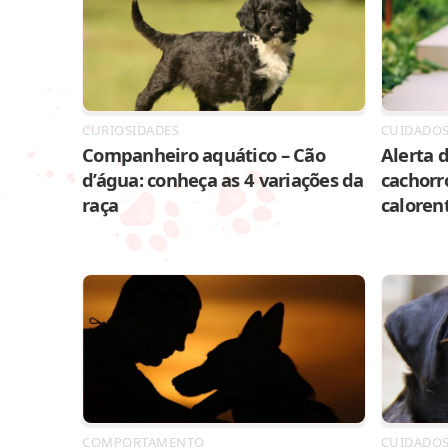
CURIOSIDADES
CUIDADO
Companheiro aquático – Cão
Alerta d
d’água: conheça as 4 variações da
cachorr
raça
caloren
COMPORTAMENTO
CUIDADO