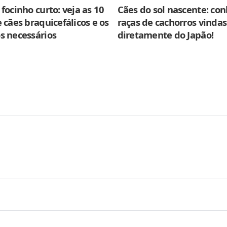
focinho curto: veja as 10
Cães do sol nascente: con
 cães braquicefálicos e os
raças de cachorros vindas
s necessários
diretamente do Japão!