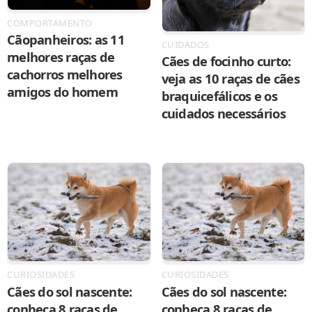
COMPORTAMENTO
Cãopanheiros: as 11
CUIDADOS
melhores raças de
Cães de focinho curto:
cachorros melhores
veja as 10 raças de cães
amigos do homem
braquicefálicos e os
cuidados necessários
CURIOSIDADES
CURIOSIDADES
Cães do sol nascente:
Cães do sol nascente:
conheça 8 raças de
conheça 8 raças de