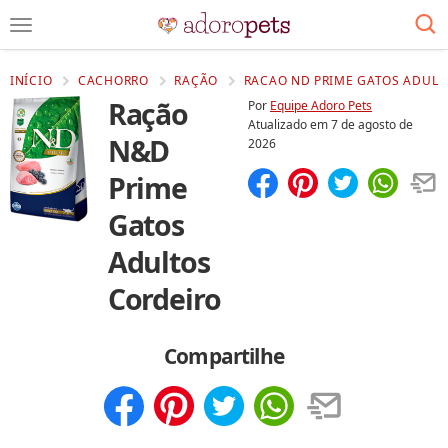
INÍCIO
CACHORRO
RAÇÃO
RACAO ND PRIME GATOS ADULT
Ração
Por
Equipe Adoro Pets
Atualizado em
7 de agosto de
N&D
2026
Prime
Compartilhar
Salvar
Gatos
Adultos
Cordeiro
Compartilhe
Compartilhar
Salvar