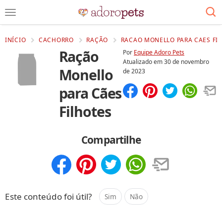
INÍCIO
CACHORRO
RAÇÃO
RACAO MONELLO PARA CAES FIL
Ração
Por
Equipe Adoro Pets
Atualizado em
30 de novembro
Monello
de 2023
para Cães
Compartilhar
Salvar
Filhotes
Compartilhe
Compartilhar
Salvar
Este conteúdo foi útil?
Sim
Não