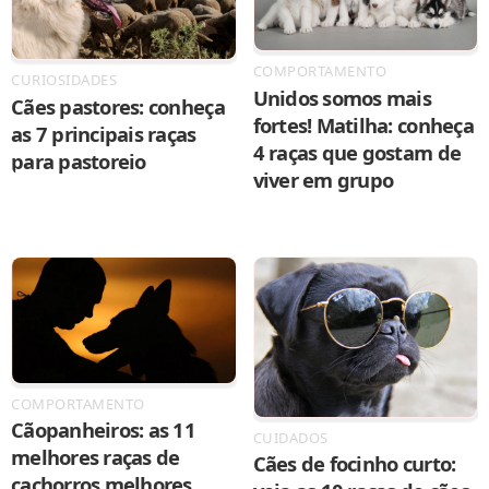
COMPORTAMENTO
CURIOSIDADES
Unidos somos mais
Cães pastores: conheça
fortes! Matilha: conheça
as 7 principais raças
4 raças que gostam de
para pastoreio
viver em grupo
COMPORTAMENTO
Cãopanheiros: as 11
CUIDADOS
melhores raças de
Cães de focinho curto:
cachorros melhores