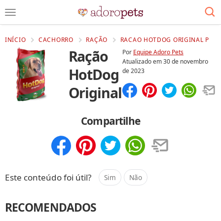
INÍCIO
CACHORRO
RAÇÃO
RACAO HOTDOG ORIGINAL P
Ração
Por
Equipe Adoro Pets
Atualizado em
30 de novembro
HotDog
de 2023
Original
Compartilhar
Salvar
Compartilhe
Compartilhar
Salvar
Este conteúdo foi útil?
Sim
Não
RECOMENDADOS