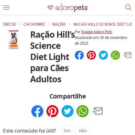
INÍCIO
CACHORRO
RAÇÃO
RACAO HILLS SCIENCE DIET LIG
Ração Hill’s
Por
Equipe Adoro Pets
Atualizado em
30 de novembro
Science
de 2023
Diet Light
Compartilhar
Salvar
para Cães
Adultos
Compartilhe
Compartilhar
Salvar
Este conteúdo foi útil?
Sim
Não