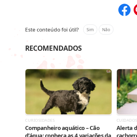
Compar
Este conteúdo foi útil?
Sim
Não
RECOMENDADOS
CURIOSIDADES
CUIDADO
Companheiro aquático – Cão
Alerta d
d’água: conheça as 4 variações da
cachorr