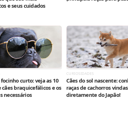
tos e seus cuidados
S
CURIOSIDADES
focinho curto: veja as 10
Cães do sol nascente: con
 cães braquicefálicos e os
raças de cachorros vindas
s necessários
diretamente do Japão!