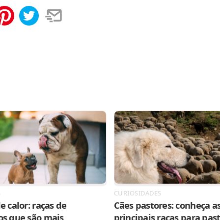
tilhar
Salvar
S
CURIOSIDADES
e calor: raças de
Cães pastores: conheça as
os que são mais
principais raças para pas