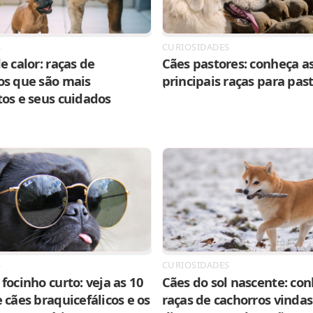
S
CURIOSIDADES
e calor: raças de
Cães pastores: conheça as
os que são mais
principais raças para pas
tos e seus cuidados
S
CURIOSIDADES
focinho curto: veja as 10
Cães do sol nascente: con
 cães braquicefálicos e os
raças de cachorros vindas