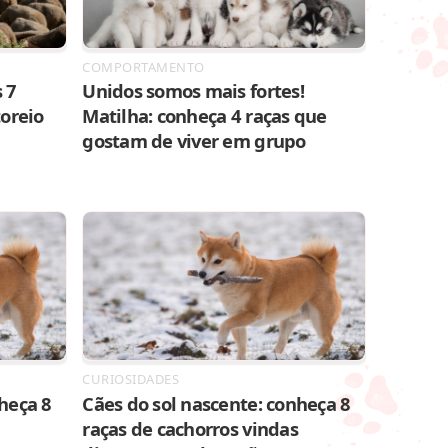
COMPORTAMENTO
 7
Unidos somos mais fortes!
toreio
Matilha: conheça 4 raças que
gostam de viver em grupo
CURIOSIDADES
heça 8
Cães do sol nascente: conheça 8
raças de cachorros vindas