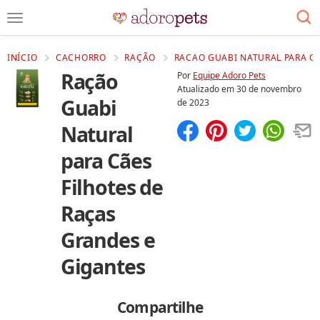
INÍCIO
CACHORRO
RAÇÃO
RACAO GUABI NATURAL PARA CA
Ração
Por
Equipe Adoro Pets
Atualizado em
30 de novembro
Guabi
de 2023
Natural
Compartilhar
Salvar
para Cães
Filhotes de
Raças
Grandes e
Gigantes
Compartilhe