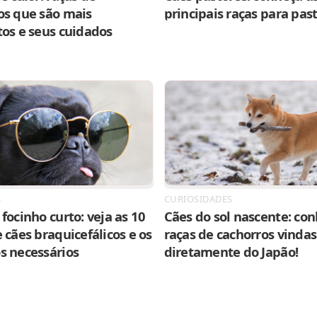
os que são mais
principais raças para pas
tos e seus cuidados
S
CURIOSIDADES
focinho curto: veja as 10
Cães do sol nascente: con
 cães braquicefálicos e os
raças de cachorros vindas
s necessários
diretamente do Japão!