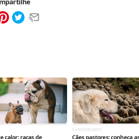
mpartilhe
tilhar
Salvar
S
CURIOSIDADES
e calor: raças de
Cães pastores: conheça as