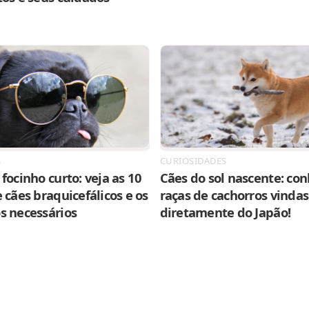
S
CURIOSIDADES
focinho curto: veja as 10
Cães do sol nascente: con
 cães braquicefálicos e os
raças de cachorros vindas
s necessários
diretamente do Japão!