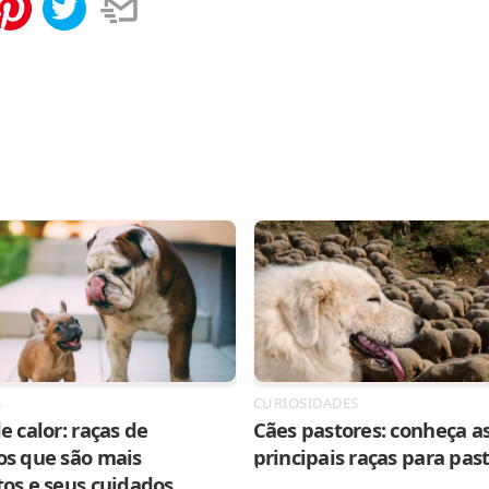
tilhar
Salvar
S
CURIOSIDADES
e calor: raças de
Cães pastores: conheça as
os que são mais
principais raças para pas
tos e seus cuidados