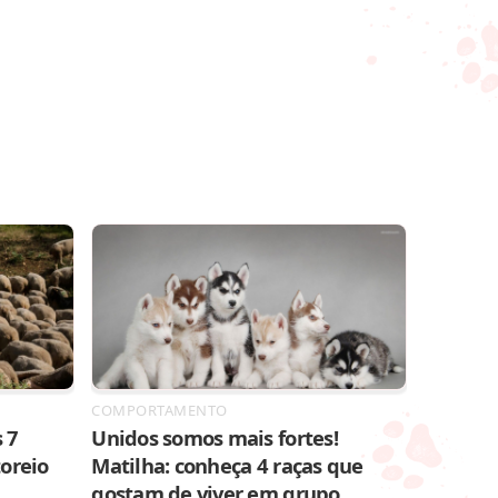
COMPORTAMENTO
 7
Unidos somos mais fortes!
toreio
Matilha: conheça 4 raças que
gostam de viver em grupo