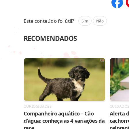
Compar
Este conteúdo foi útil?
Sim
Não
RECOMENDADOS
CURIOSIDADES
CUIDADO
Companheiro aquático – Cão
Alerta d
d’água: conheça as 4 variações da
cachorr
raça
caloren