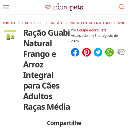
INÍCIO
CACHORRO
RAÇÃO
RACAO GUABI NATURAL FRANGO
Ração Guabi
Por
Equipe Adoro Pets
Atualizado em
8 de agosto de
Natural
2026
Frango e
Compartilhar
Salvar
Arroz
Integral
para Cães
Adultos
Raças Média
Compartilhe