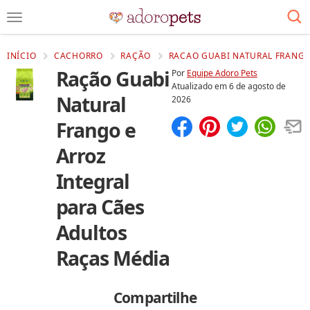
INÍCIO
CACHORRO
RAÇÃO
RACAO GUABI NATURAL FRANGO 
Ração Guabi
Por
Equipe Adoro Pets
Atualizado em
6 de agosto de
Natural
2026
Frango e
Compartilhar
Salvar
Arroz
Integral
para Cães
Adultos
Raças Média
Compartilhe