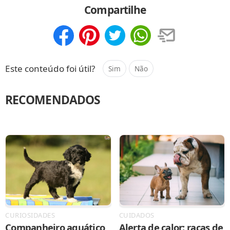
Compartilhe
Compartilhar
Salvar
Este conteúdo foi útil?
Sim
Não
RECOMENDADOS
CURIOSIDADES
CUIDADOS
Companheiro aquático
Alerta de calor: raças de