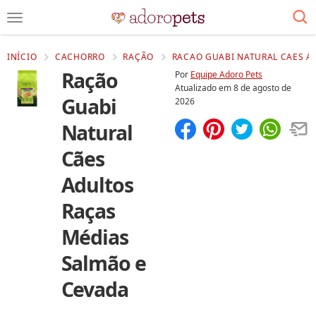
INÍCIO
CACHORRO
RAÇÃO
RACAO GUABI NATURAL CAES A
Ração
Por
Equipe Adoro Pets
Atualizado em
8 de agosto de
Guabi
2026
Natural
Compartilhar
Salvar
Cães
Adultos
Raças
Médias
Salmão e
Cevada