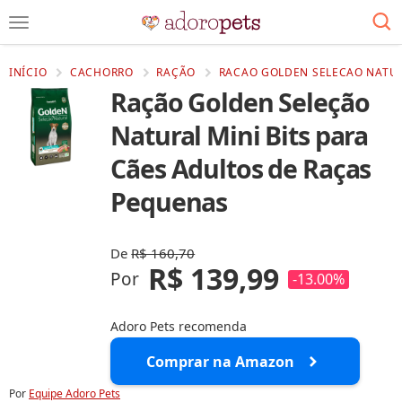
INÍCIO
CACHORRO
RAÇÃO
RACAO GOLDEN SELECAO NATUR
Ração Golden Seleção
Natural Mini Bits para
Cães Adultos de Raças
Pequenas
De
R$ 160,70
R$ 139,99
Por
-13.00%
Adoro Pets recomenda
Comprar na Amazon
Por
Equipe Adoro Pets