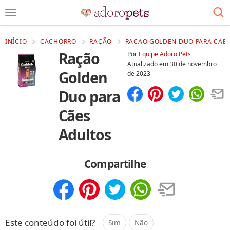
INÍCIO
CACHORRO
RAÇÃO
RACAO GOLDEN DUO PARA CAES
Ração
Por
Equipe Adoro Pets
Atualizado em
30 de novembro
Golden
de 2023
Duo para
Compartilhar
Salvar
Cães
Adultos
Compartilhe
Compartilhar
Salvar
Este conteúdo foi útil?
Sim
Não