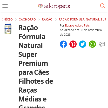
INÍCIO
CACHORRO
RAÇÃO
RACAO FORMULA NATURAL SUPE
Ração
Por
Equipe Adoro Pets
Atualizado em
30 de novembro
Fórmula
de 2023
Natural
Compartilhar
Salvar
Super
Premium
para Cães
Filhotes de
Raças
Médias e
Grandes