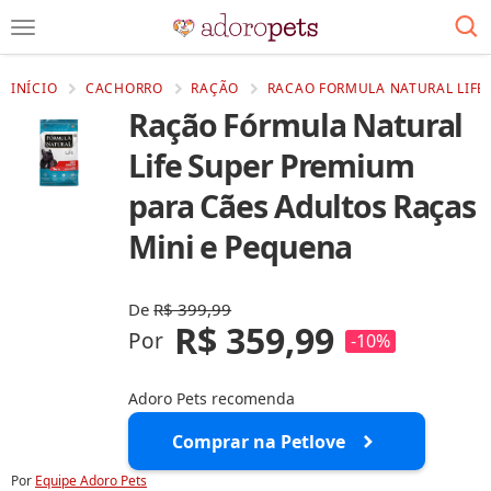
INÍCIO
CACHORRO
RAÇÃO
RACAO FORMULA NATURAL LIFE 
Ração Fórmula Natural
Life Super Premium
para Cães Adultos Raças
Mini e Pequena
De
R$ 399,99
R$ 359,99
Por
-10%
Adoro Pets recomenda
Comprar na Petlove
Por
Equipe Adoro Pets