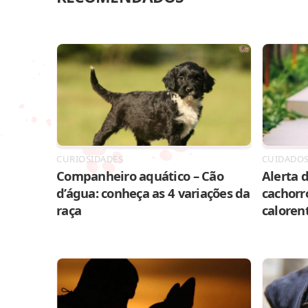
CURIOSIDADES
CUIDADO
Companheiro aquático – Cão
Alerta d
d’água: conheça as 4 variações da
cachorr
raça
caloren