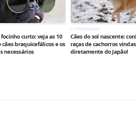
S
CURIOSIDADES
focinho curto: veja as 10
Cães do sol nascente: con
 cães braquicefálicos e os
raças de cachorros vindas
s necessários
diretamente do Japão!