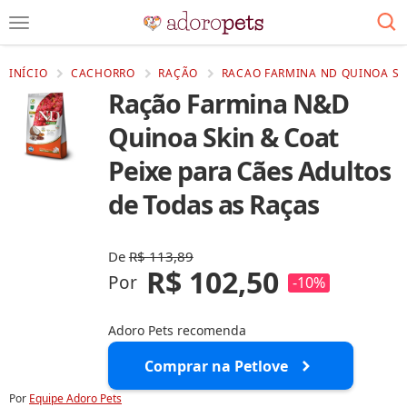
INÍCIO
CACHORRO
RAÇÃO
RACAO FARMINA ND QUINOA SKI
Ração Farmina N&D
Quinoa Skin & Coat
Peixe para Cães Adultos
de Todas as Raças
De
R$ 113,89
R$ 102,50
Por
-10%
Adoro Pets recomenda
Comprar na Petlove
Por
Equipe Adoro Pets