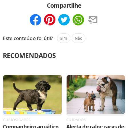
Compartilhe
Compartilhar
Salvar
Este conteúdo foi útil?
Sim
Não
RECOMENDADOS
CURIOSIDADES
CUIDADOS
Companheiro aquático
Alerta de calor: raças de