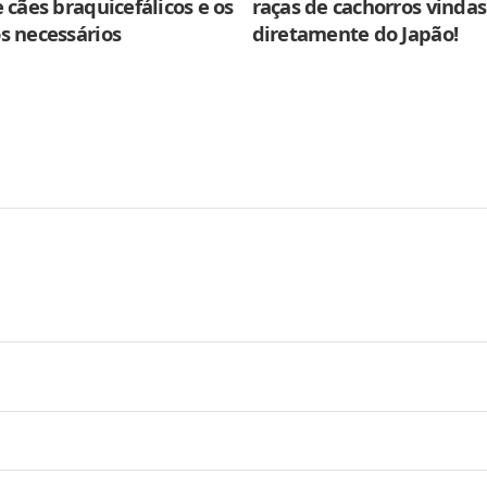
 cães braquicefálicos e os
raças de cachorros vindas
s necessários
diretamente do Japão!