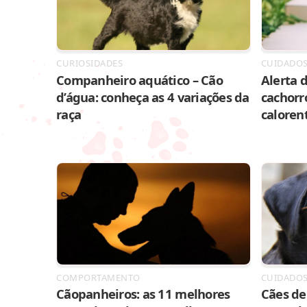
CURIOSIDADES
CUIDADO
Companheiro aquático – Cão
Alerta d
d’água: conheça as 4 variações da
cachorr
raça
caloren
COMPORTAMENTO
CUIDADO
Cãopanheiros: as 11 melhores
Cães de 