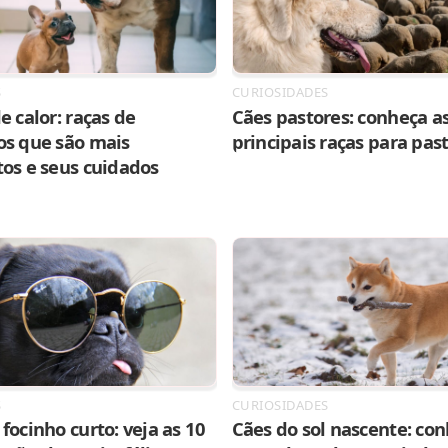
S
CURIOSIDADES
e calor: raças de
Cães pastores: conheça as
os que são mais
principais raças para pas
tos e seus cuidados
S
CURIOSIDADES
focinho curto: veja as 10
Cães do sol nascente: con