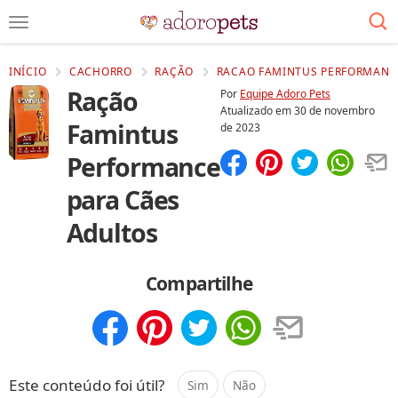
INÍCIO
CACHORRO
RAÇÃO
RACAO FAMINTUS PERFORMANCE
Ração
Por
Equipe Adoro Pets
Atualizado em
30 de novembro
Famintus
de 2023
Performance
Compartilhar
Salvar
para Cães
Adultos
Compartilhe
Compartilhar
Salvar
Este conteúdo foi útil?
Sim
Não