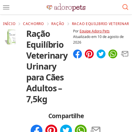
INÍCIO
CACHORRO
RAÇÃO
RACAO EQUILIBRIO VETERINARY
Ração
Por
Equipe Adoro Pets
Atualizado em
10 de agosto de
Equilíbrio
2026
Veterinary
Compartilhar
Salvar
Urinary
para Cães
Adultos –
7,5kg
Compartilhe