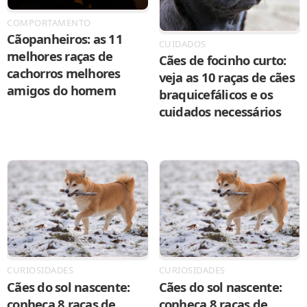
COMPORTAMENTO
Cãopanheiros: as 11
CUIDADOS
melhores raças de
Cães de focinho curto:
cachorros melhores
veja as 10 raças de cães
amigos do homem
braquicefálicos e os
cuidados necessários
CURIOSIDADES
CURIOSIDADES
Cães do sol nascente:
Cães do sol nascente:
conheça 8 raças de
conheça 8 raças de