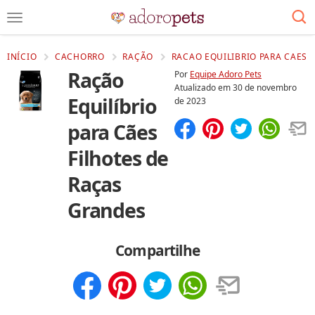
INÍCIO
CACHORRO
RAÇÃO
RACAO EQUILIBRIO PARA CAES 
Ração
Por
Equipe Adoro Pets
Atualizado em
30 de novembro
Equilíbrio
de 2023
para Cães
Compartilhar
Salvar
Filhotes de
Raças
Grandes
Compartilhe
Compartilhar
Salvar